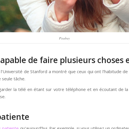
Pixabay
 capable de faire plusieurs chos
 l’Université de Stanford a montré que ceux qui ont l’habitude d
 seule tâche.
regarder la télé en étant sur votre téléphone et en écoutant de 
se.
patiente
s patiente
qu’aujourd’hui. Par exemple, si vous utilisez un ordinat