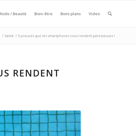
Mode / Beauté
Bien-être
Bons plans
Video
l
/
Santé
/
5 preuves que les smartphones vous rendent paresseuses !
US RENDENT