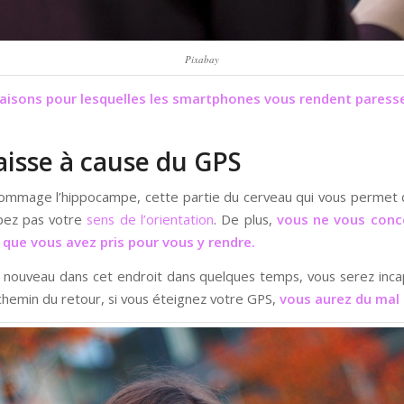
Pixabay
raisons pour lesquelles les smartphones vous rendent paress
aisse à cause du GPS
endommage l’hippocampe, cette partie du cerveau qui vous permet d
ppez pas votre
sens de l’orientation
. De plus,
vous ne vous conce
n que vous avez pris pour vous y rendre.
e nouveau dans cet endroit dans quelques temps, vous serez inca
e chemin du retour, si vous éteignez votre GPS,
vous aurez du mal 