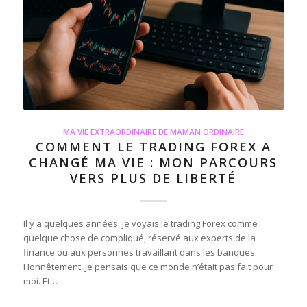
MA VIE EXTRAORDINAIRE DE MAMAN ORDINAIRE
COMMENT LE TRADING FOREX A
CHANGÉ MA VIE : MON PARCOURS
VERS PLUS DE LIBERTÉ
Il y a quelques années, je voyais le trading Forex comme
quelque chose de compliqué, réservé aux experts de la
finance ou aux personnes travaillant dans les banques.
Honnêtement, je pensais que ce monde n’était pas fait pour
moi. Et…