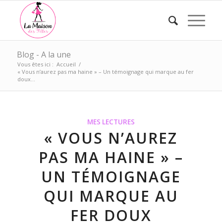
Blog - A la une
Vous êtes ici :
Accueil
/
« Vous n’aurez pas ma haine » – Un témoignage qui marque au fer
doux...
MES LECTURES
« VOUS N’AUREZ
PAS MA HAINE » –
UN TÉMOIGNAGE
QUI MARQUE AU
FER DOUX