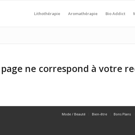
Lithothérapie
Aromathérapie
Bio Addict
page ne correspond à votre r
Mode / Beauté
Bien-être
Bons Plans