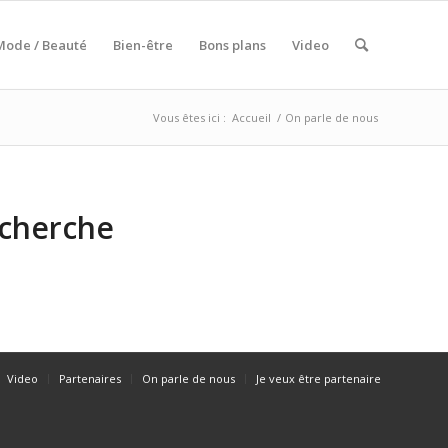
Mode / Beauté
Bien-être
Bons plans
Video
Vous êtes ici :
Accueil
/
On parle de nous
echerche
Video
Partenaires
On parle de nous
Je veux être partenaire