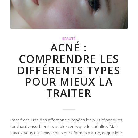
BEAUTÉ
ACNÉ :
COMPRENDRE LES
DIFFÉRENTS TYPES
POUR MIEUX LA
TRAITER
L’acné est l’une des affections cutanées les plus répandues,
touchant aussi bien les adolescents que les adultes. Mais
saviez-vous qu’il existe plusieurs formes d’acné, et que leur