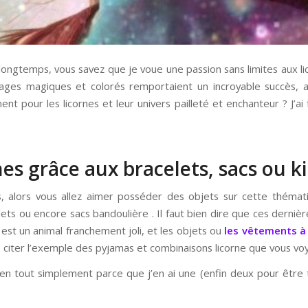
ngtemps, vous savez que je voue une passion sans limites aux lico
es magiques et colorés remportaient un incroyable succès, au
t pour les licornes et leur univers pailleté et enchanteur ? J’ai
es grâce aux bracelets, sacs ou 
, alors vous allez aimer posséder des objets sur cette thémat
ets ou encore sacs bandoulière . Il faut bien dire que ces derniè
e est un animal franchement joli, et les objets ou
les vêtements à 
us citer l’exemple des pyjamas et combinaisons licorne que vous vo
 tout simplement parce que j’en ai une (enfin deux pour être to