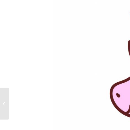
J’ai testé les
extensions de cils
chez Camille
Battements de Cils, et...