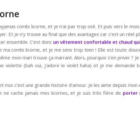
corne
yjamas combi licorne, et je n’ai pas trop osé. Et puis vers le moi
ayer. Et je n’y trouve au final que des avantages car c’est un réel pl
rter ensemble. C’est donc
un vêtement confortable et chaud qui
e ma combi licorne, et je me sens trop bien ! Elle est toute douce 
 même mon mari trouve ça marrant. Alors, pourquoi s’en priver ? J
ne violette (bah oui, j’adore le violet haha) et je me demande 
s et moi c’est une grande histoire d’amour. Je les aime depuis mon e
Je ne cache jamais mes licornes, et je suis très fière de
porter