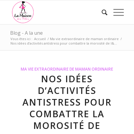
Blog - A la une
Vous êtes ici :
Accueil
/
Ma vie extraordinaire de maman ordinaire
/
Nos idées d’activités antistress pour combattre la morosité de l&...
MA VIE EXTRAORDINAIRE DE MAMAN ORDINAIRE
NOS IDÉES
D’ACTIVITÉS
ANTISTRESS POUR
COMBATTRE LA
MOROSITÉ DE