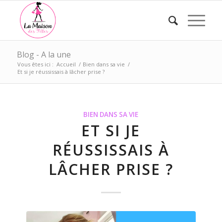
Blog - A la une
Vous êtes ici :
Accueil
/
Bien dans sa vie
/
Et si je réussissais à lâcher prise ?
BIEN DANS SA VIE
ET SI JE
RÉUSSISSAIS À
LÂCHER PRISE ?