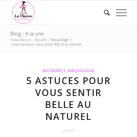
Blog - A la une
Vous êtes ici :
Accueil
/
Maquillage
/
5 astuces pour vous sentir BELLE au naturel
BIO ADDICT
,
MAQUILLAGE
5 ASTUCES POUR
VOUS SENTIR
BELLE AU
NATUREL