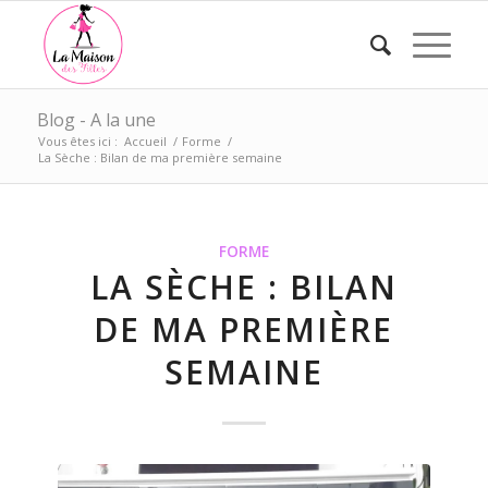
Blog - A la une
Vous êtes ici :
Accueil
/
Forme
/
La Sèche : Bilan de ma première semaine
FORME
LA SÈCHE : BILAN
DE MA PREMIÈRE
SEMAINE