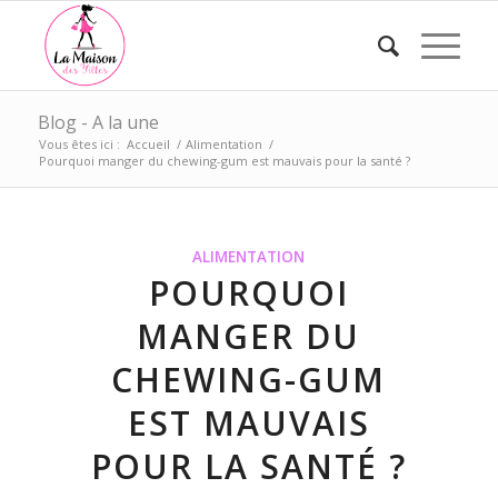
Blog - A la une
Vous êtes ici :
Accueil
/
Alimentation
/
Pourquoi manger du chewing-gum est mauvais pour la santé ?
ALIMENTATION
POURQUOI
MANGER DU
CHEWING-GUM
EST MAUVAIS
POUR LA SANTÉ ?