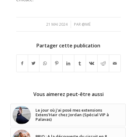
/
21 MAI 2024
PAR
@MÉ
Partager cette publication
Vous aimerez peut-être aussi
Le jour où j’ai posé mes extensions
Extens’Hair chez Jordan (Spécial VIP à
Palavas)
BRIO : A la découverte du circuit en 8