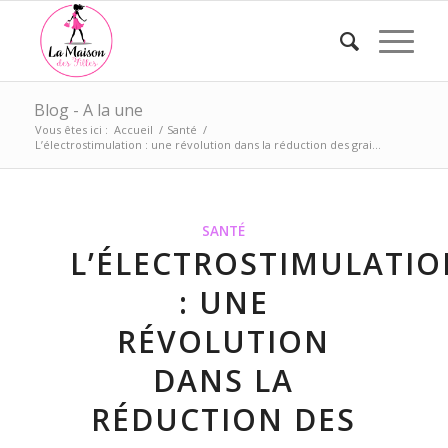
Blog - A la une
Vous êtes ici :
Accueil
/
Santé
/
L’électrostimulation : une révolution dans la réduction des grai...
SANTÉ
L’ÉLECTROSTIMULATIO
: UNE
RÉVOLUTION
DANS LA
RÉDUCTION DES