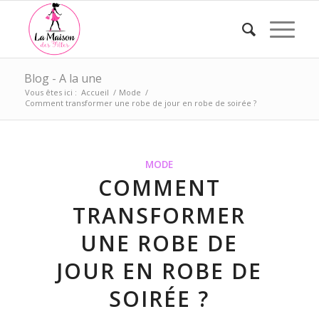
Blog - A la une
Vous êtes ici :
Accueil
/
Mode
/
Comment transformer une robe de jour en robe de soirée ?
MODE
COMMENT
TRANSFORMER
UNE ROBE DE
JOUR EN ROBE DE
SOIRÉE ?