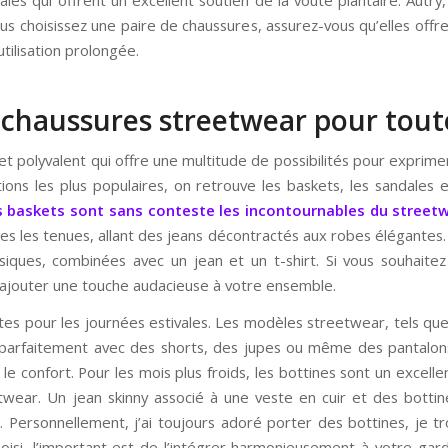
us choisissez une paire de chaussures, assurez-vous qu’elles offre
tilisation prolongée.
e chaussures streetwear pour tout
t polyvalent qui offre une multitude de possibilités pour exprim
ions les plus populaires, on retrouve les baskets, les sandales
s baskets sont sans conteste les incontournables du street
s les tenues, allant des jeans décontractés aux robes élégantes. 
iques, combinées avec un jean et un t-shirt. Si vous souhaitez f
 ajouter une touche audacieuse à votre ensemble.
ites pour les journées estivales. Les modèles streetwear, tels qu
 parfaitement avec des shorts, des jupes ou même des pantalons l
t le confort. Pour les mois plus froids, les bottines sont un excell
twear. Un jean skinny associé à une veste en cuir et des bottine
le. Personnellement, j’ai toujours adoré porter des bottines, je 
hoisi, l’important est de l’intégrer harmonieusement à votre ga