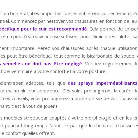
 en bon état, il est important de les entretenir correctement. Pou
sentiel. Commencez par nettoyer vos chaussures en fonction de leu
pécifique pour le cuir est recommandé
. Cela permet de conser
et un peu d’eau savonneuse suffisent pour éliminer les saletés san
nt importante. Aérez vos chaussures après chaque utilisation p
iques peut être bénéfique, tout comme le bicarbonate de soude, 
s semelles ne doit pas être négligé
. Vérifiez régulièrement l
t peuvent nuire à votre confort et à votre posture.
 d’entretien adaptés, tels que
des sprays imperméabilisant
ur maintenir leur apparence. Ces soins prolongeront la durée de
nt ces conseils, vous prolongerez la durée de vie de vos chaussu
ant, c’est à vous de jouer !
 des modèles streetwear adaptés à votre morphologie et en les e
fort pendant longtemps. N’oubliez pas que le choix des chaussur
 le confort qu’elles offrent.