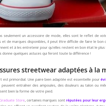
s seulement un accessoire de mode, elles sont le reflet de votr
 et de marques disponibles, il peut être difficile de faire le bon c
ent et à les entretenir pour qu’elles restent en bon état le plus 
s donne quelques astuces qui feront toute la différence !
ussures streetwear adaptées à la
ort est primordial. Une paire bien adaptée est essentielle pour
évi
s peuvent entraîner des ampoules, des douleurs au talon ou m
sent bien la forme de votre pied.
Graduate Store
, certaines marques sont
réputées pour leur erg
les qui offrent un excellent soutien de la voûte plantaire. Autry