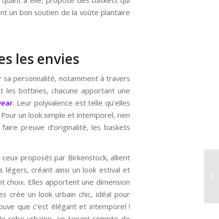
nt un bon soutien de la voûte plantaire
es les envies
er sa personnalité, notamment à travers
 et les bottines, chacune apportant une
wear
. Leur polyvalence est telle qu’elles
Pour un look simple et intemporel, rien
aire preuve d’originalité, les baskets
e ceux proposés par Birkenstock, allient
égers, créant ainsi un look estival et
ent choix. Elles apportent une dimension
s crée un look urbain chic, idéal pour
trouve que c’est élégant et intemporel !
rde-robe urbaine, en tenant compte de