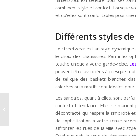
combinent style et confort. Lorsque vo
et qu’elles sont confortables pour une u
Différents styles d
Le streetwear est un style dynamique e
le choix des chaussures. Parmi les opt
touche unique à votre garde-robe.
Le
peuvent être associées à presque toute
de tel que des baskets blanches class
colorées ou à motifs sont idéales pour
Les sandales, quant à elles, sont parfa
3 raisons d’opter pour
confort et tendance. Elles se marient
un blanchiment
décontracté qui respire la simplicité e
dentaire
professionnel
de sophistication à votre tenue stree
affronter les rues de la ville avec sty
Quel que soit le type de chaussure c