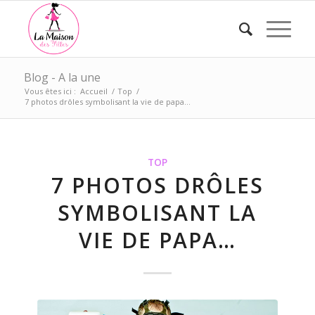
Blog - A la une
Vous êtes ici :
Accueil
/
Top
/
7 photos drôles symbolisant la vie de papa…
TOP
7 PHOTOS DRÔLES
SYMBOLISANT LA
VIE DE PAPA…