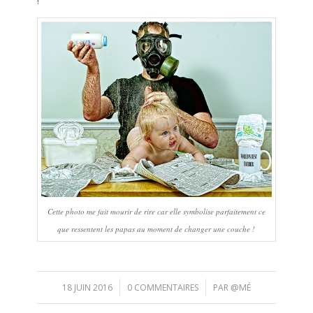
Cette photo me fait mourir de rire car elle symbolise parfaitement ce
que ressentent les papas au moment de changer une couche !
/
/
18 JUIN 2016
0 COMMENTAIRES
PAR
@MÉ