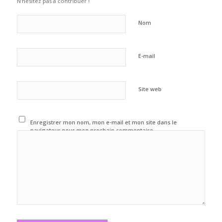
N’hésitez pas à contribuer !
Nom
E-mail
Site web
Enregistrer mon nom, mon e-mail et mon site dans le
navigateur pour mon prochain commentaire.