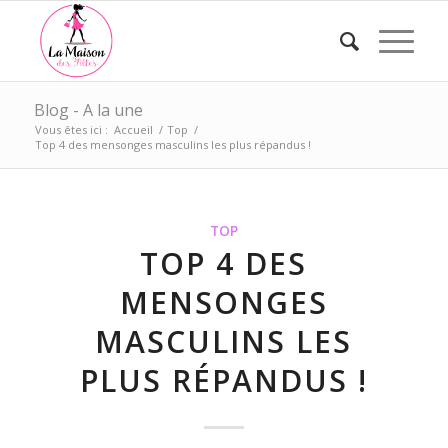
Blog - A la une
Vous êtes ici :
Accueil
/
Top
/
Top 4 des mensonges masculins les plus répandus !
TOP
TOP 4 DES
MENSONGES
MASCULINS LES
PLUS RÉPANDUS !