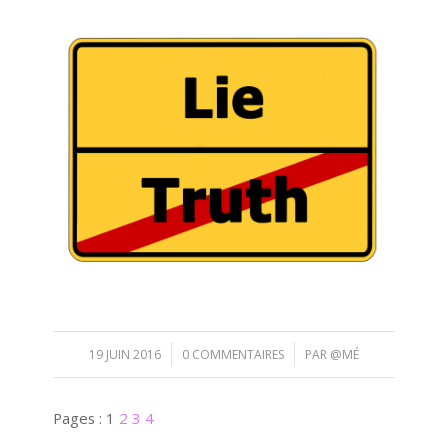
/
/
19 JUIN 2016
0 COMMENTAIRES
PAR
@MÉ
Pages :
1
2
3
4