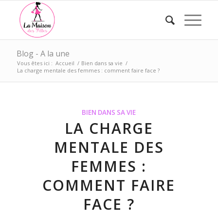
Blog - A la une
Vous êtes ici :
Accueil
/
Bien dans sa vie
/
La charge mentale des femmes : comment faire face ?
BIEN DANS SA VIE
LA CHARGE
MENTALE DES
FEMMES :
COMMENT FAIRE
FACE ?