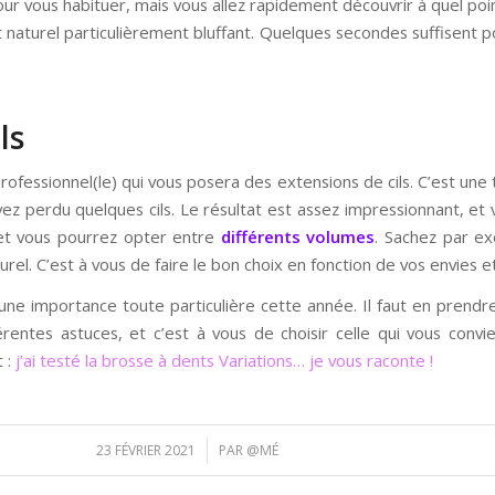
 vous habituer, mais vous allez rapidement découvrir à quel poin
at naturel particulièrement bluffant. Quelques secondes suffisent p
ls
professionnel(le) qui vous posera des extensions de cils. C’est une
ez perdu quelques cils. Le résultat est assez impressionnant, et v
, et vous pourrez opter entre
différents volumes
. Sachez par ex
urel. C’est à vous de faire le bon choix en fonction de vos envies 
 une importance toute particulière cette année. Il faut en prendre
fférentes astuces, et c’est à vous de choisir celle qui vous convi
 :
j’ai testé la brosse à dents Variations… je vous raconte !
/
23 FÉVRIER 2021
PAR
@MÉ