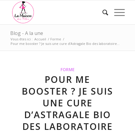
Blog - A la une
Vous êtes ici :
Accueil
/
Forme
/
Pour me booster ? Je suis une cure d’Astragale Bio des laboratoire...
FORME
POUR ME
BOOSTER ? JE SUIS
UNE CURE
D’ASTRAGALE BIO
DES LABORATOIRE