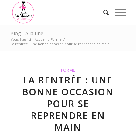
Blog - A la une
Vous êtes ici :
Accueil
/
Forme
/
La rentrée : une bonne occasion pour se reprendre en main
FORME
LA RENTRÉE : UNE
BONNE OCCASION
POUR SE
REPRENDRE EN
MAIN