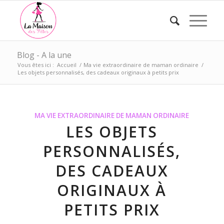
Blog - A la une
Vous êtes ici :
Accueil
/
Ma vie extraordinaire de maman ordinaire
/
Les objets personnalisés, des cadeaux originaux à petits prix
MA VIE EXTRAORDINAIRE DE MAMAN ORDINAIRE
LES OBJETS
PERSONNALISÉS,
DES CADEAUX
ORIGINAUX À
PETITS PRIX