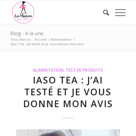
Blog - A la une
Vous êtes ici :
Accueil
/
Alimentation
/
Iaso Tea : J’ai testé et je vous donne mon avis
ALIMENTATION
,
TEST DE PRODUITS
IASO TEA : J’AI
TESTÉ ET JE VOUS
DONNE MON AVIS