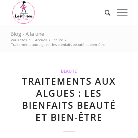
Blog - A la une
Vous êtes ici :
Accueil
/
Beauté
/
Traitements aux algues : les bienfaits beauté et bien-être
BEAUTÉ
TRAITEMENTS AUX
ALGUES : LES
BIENFAITS BEAUTÉ
ET BIEN-ÊTRE