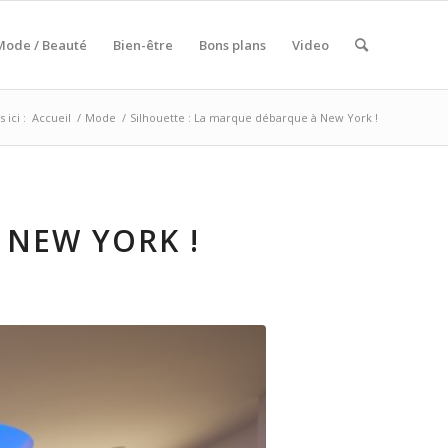
Mode / Beauté
Bien-être
Bons plans
Video
 ici :
Accueil
/
Mode
/
Silhouette : La marque débarque à New York !
 NEW YORK !