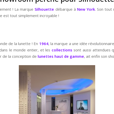
uellement ! La marque
Silhouette
débarque à
New York
. Son tout
e est tout simplement incroyable !
e
onde de la lunette ! En
1964
, la marque a une idée révolutionnair
 dans le monde entier, et les
collections
sont aussi attendues qu
er de la conception de
lunettes haut de gamme
, ait enfin son s