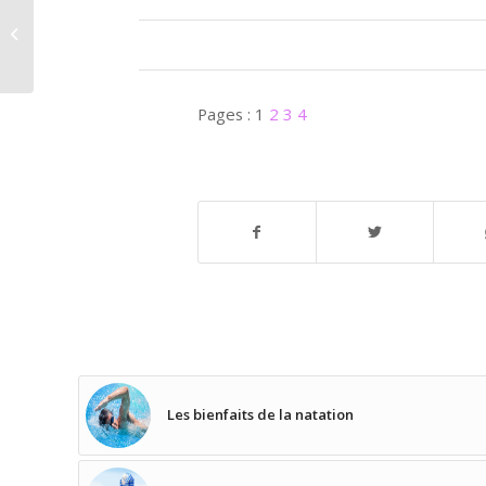
Voici ma routine anti-
cellulite !
Pages :
1
2
3
4
Les bienfaits de la natation