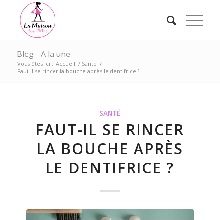
Blog - A la une
Vous êtes ici :
Accueil
/
Santé
/
Faut-il se rincer la bouche après le dentifrice ?
SANTÉ
FAUT-IL SE RINCER
LA BOUCHE APRÈS
LE DENTIFRICE ?