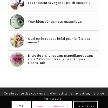
Les chaussures vegan : 0 plaisir coupable
Yeux bleus : Choisir son maquillage
Quel est le cadeau idéal pour la fête des
mères?
Envie de cils longs sans maquillage et sans
colle ? Zoom sur les cils magnétiques
Extens’Hair
Ce site utilise des cookies afin d'en faciliter la navigation, merci de
les accepter.
© Copyright -
La Maison des Filles
-
Enfold Theme by Kriesi
OK
Hide notification only
Paramètres
Mode / Beauté
Bien-être
Bons Plans
Video