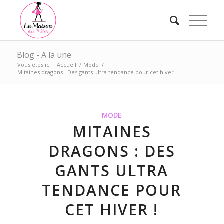
Blog - A la une
Vous êtes ici :
Accueil
/
Mode
/
Mitaines dragons : Des gants ultra tendance pour cet hiver !
MODE
MITAINES
DRAGONS : DES
GANTS ULTRA
TENDANCE POUR
CET HIVER !