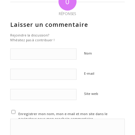
0
RÉPONSES
Laisser un commentaire
Rejoindre la discussion?
N’hésitez pas à contribuer !
Nom
E-mail
Site web
Enregistrer mon nom, mon e-mail et mon site dans le
navigateur pour mon prochain commentaire.