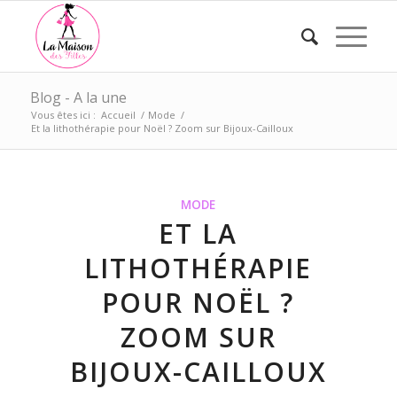
Blog - A la une
Vous êtes ici :
Accueil
/
Mode
/
Et la lithothérapie pour Noël ? Zoom sur Bijoux-Cailloux
MODE
ET LA
LITHOTHÉRAPIE
POUR NOËL ?
ZOOM SUR
BIJOUX-CAILLOUX