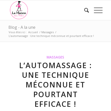
Blog - A la une
Vous êtes ici :
Accueil
/
Massages
/
L’automassage : Une technique méconnue et pourtant efficace !
MASSAGES
L’AUTOMASSAGE :
UNE TECHNIQUE
MÉCONNUE ET
POURTANT
EFFICACE !