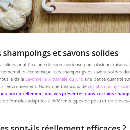
s shampoings et savons solides
solides peut être une décision judicieuse pour plusieurs raisons,
ronnemental et économique. Les shampoings et savons solides d
nous le dit la
Savonnerie Artisanale du Jura
, une petite quantité su
ers l’environnement. Notez que beaucoup de
ces shampoings soli
ues potentiellement nocives présentes dans certains shampo
 de formules adaptées à différents types de peau et de cheveux
des sont-ils réellement efficaces ?