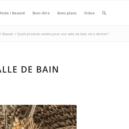
Mode / Beauté
Bien-être
Bons plans
Video
/
Beauté
/
Quels produits solides pour une salle de bain zéro déchet ?
LLE DE BAIN