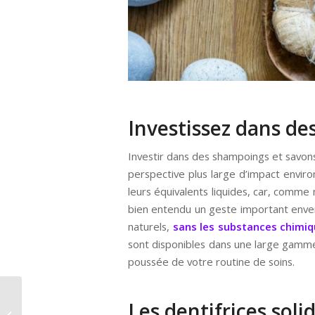
Investissez dans de
Investir dans des shampoings et savons 
perspective plus large d’impact envi
leurs équivalents liquides, car, comme 
bien entendu un geste important env
naturels,
sans les substances chimiq
sont disponibles dans une large gamme
poussée de votre routine de soins.
Les bienfaits du miel
Les dentifrices soli
sur la santé : démêler