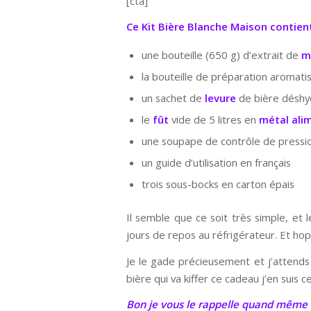
[cta]
Ce Kit Bière Blanche Maison contient
une bouteille (650 g) d’extrait de
m
la bouteille de préparation aromati
un sachet de
levure
de bière déshy
le
fût
vide de 5 litres en
métal ali
une soupape de contrôle de pressi
un guide d’utilisation en français
trois sous-bocks en carton épais
Il semble que ce soit très simple, et l
jours de repos au réfrigérateur. Et hop,
Je le gade précieusement et j’attend
bière qui va kiffer ce cadeau j’en suis ce
Bon je vous le rappelle quand même m