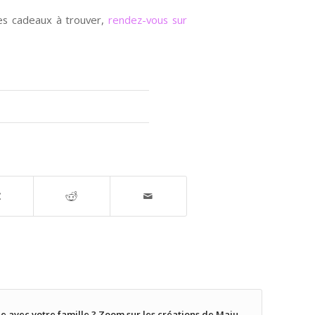
es cadeaux à trouver,
rendez-vous sur
e avec votre famille ? Zoom sur les créations de Maju