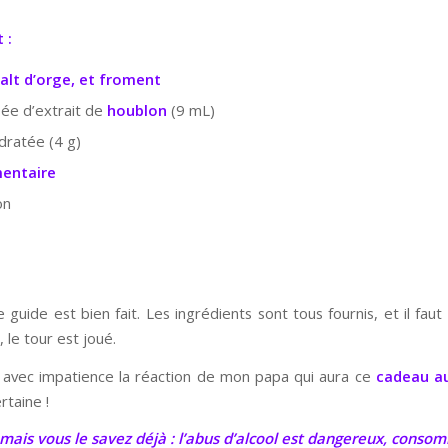
 :
alt d’orge, et froment
sée d’extrait de
houblon
(9 mL)
dratée (4 g)
mentaire
on
e guide est bien fait. Les ingrédients sont tous fournis, et il f
 le tour est joué.
s avec impatience la réaction de mon papa qui aura ce
cadeau au
rtaine !
ais vous le savez déjà : l’abus d’alcool est dangereux, cons