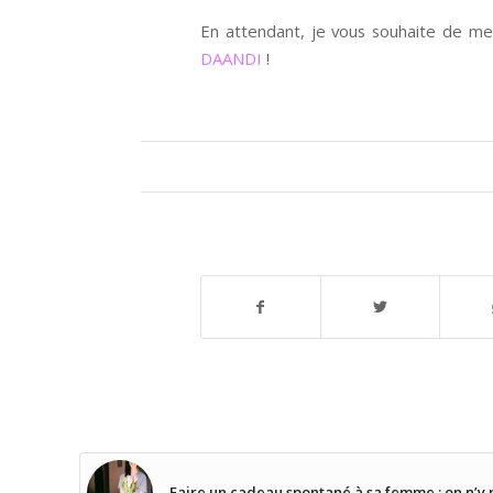
En attendant, je vous souhaite de mer
DAANDI
!
Faire un cadeau spontané à sa femme : on n’y 