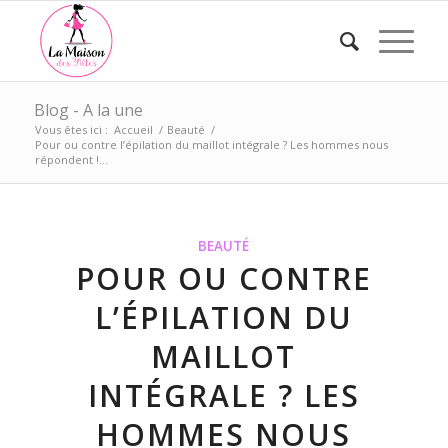
Blog - A la une
Vous êtes ici :
Accueil
/
Beauté
/
Pour ou contre l’épilation du maillot intégrale ? Les hommes nous
répondent !...
BEAUTÉ
POUR OU CONTRE
L’ÉPILATION DU
MAILLOT
INTÉGRALE ? LES
HOMMES NOUS