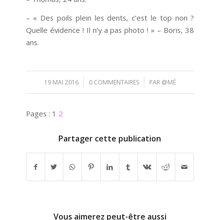
– « Des poils plein les dents, c’est le top non ?
Quelle évidence ! Il n’y a pas photo ! » – Boris, 38
ans.
/
/
19 MAI 2016
0 COMMENTAIRES
PAR
@MÉ
Pages :
1
2
Partager cette publication
Vous aimerez peut-être aussi