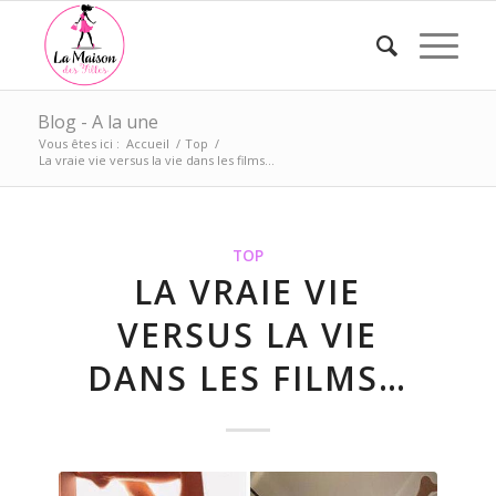
Blog - A la une
Vous êtes ici :
Accueil
/
Top
/
La vraie vie versus la vie dans les films…
TOP
LA VRAIE VIE
VERSUS LA VIE
DANS LES FILMS…