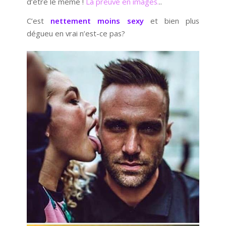
d’être le même !
La preuve en images.
..
C’est
nettement moins sexy
et bien plus
dégueu en vrai n’est-ce pas?