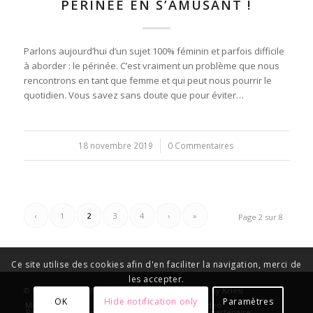
PÉRINÉE EN S’AMUSANT !
Parlons aujourd’hui d’un sujet 100% féminin et parfois difficile
à aborder : le périnée. C’est vraiment un problème que nous
rencontrons en tant que femme et qui peut nous pourrir le
quotidien. Vous savez sans doute que pour éviter…
18 novembre 2019
/
0 Commentaires
‹
1
2
3
4
›
»
Page 2 sur 8
Ce site utilise des cookies afin d'en faciliter la navigation, merci de
les accepter.
© Copyright -
La Maison des Filles
-
Enfold Theme by Kriesi
OK
Hide notification only
Paramètres
Mode / Beauté
Bien-être
Bons Plans
Video
Partenaires
On parle de nous
Je veux être partenaire