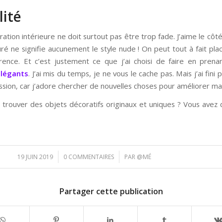
lité
ration intérieure ne doit surtout pas être trop fade. J’aime le côté
uré ne signifie aucunement le style nude ! On peut tout à fait pla
érence. Et c’est justement ce que j’ai choisi de faire en pre
élégants
. J’ai mis du temps, je ne vous le cache pas. Mais j’ai fini
ssion, car j’adore chercher de nouvelles choses pour améliorer ma 
 trouver des objets décoratifs originaux et uniques ? Vous avez 
/
/
19 JUIN 2019
0 COMMENTAIRES
PAR
@MÉ
Partager cette publication