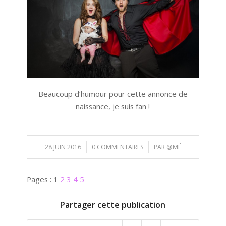
Beaucoup d’humour pour cette annonce de
naissance, je suis fan !
/
/
28 JUIN 2016
0 COMMENTAIRES
PAR
@MÉ
Pages :
1
2
3
4
5
Partager cette publication