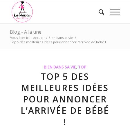
Blog - A la une
Vous êtes ici :
Accueil
/
Bien dans sa vie
/
Top 5 des meilleures idées pour annoncer l’arrivée de bébé !
BIEN DANS SA VIE
,
TOP
TOP 5 DES
MEILLEURES IDÉES
POUR ANNONCER
L’ARRIVÉE DE BÉBÉ
!