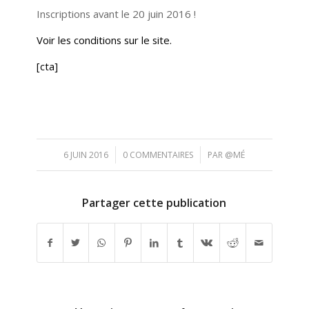
Inscriptions avant le 20 juin 2016 !
Voir les conditions sur le site.
[cta]
/
/
6 JUIN 2016
0 COMMENTAIRES
PAR
@MÉ
Partager cette publication