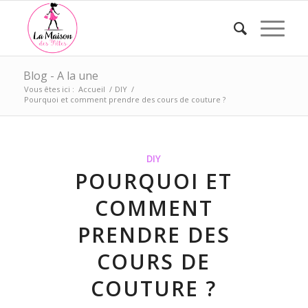
Blog - A la une
Vous êtes ici :
Accueil
/
DIY
/
Pourquoi et comment prendre des cours de couture ?
DIY
POURQUOI ET
COMMENT
PRENDRE DES
COURS DE
COUTURE ?