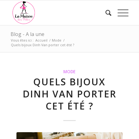
Blog - A la une
Vous êtes ici :
Accueil
/
Mode
/
Quels bijoux Dinh Van porter cet été ?
MODE
QUELS BIJOUX
DINH VAN PORTER
CET ÉTÉ ?