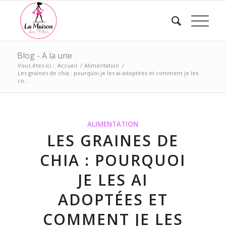
Blog - A la une
Vous êtes ici :
Accueil
/
Alimentation
/
Les graines de chia : pourquoi je les ai adoptées et comment je les
co...
ALIMENTATION
LES GRAINES DE
CHIA : POURQUOI
JE LES AI
ADOPTÉES ET
COMMENT JE LES