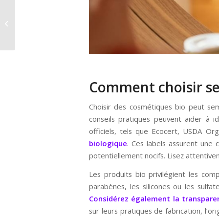
Planifiez votre journée
parfaite au spa
Comment choisir se
Choisir des cosmétiques bio peut sem
conseils pratiques peuvent aider à ide
officiels, tels que Ecocert, USDA Or
biologique
. Ces labels assurent une 
potentiellement nocifs. Lisez attentivem
Les produits bio privilégient les com
parabènes, les silicones ou les sulfat
Considérez également la transpare
sur leurs pratiques de fabrication, l’o