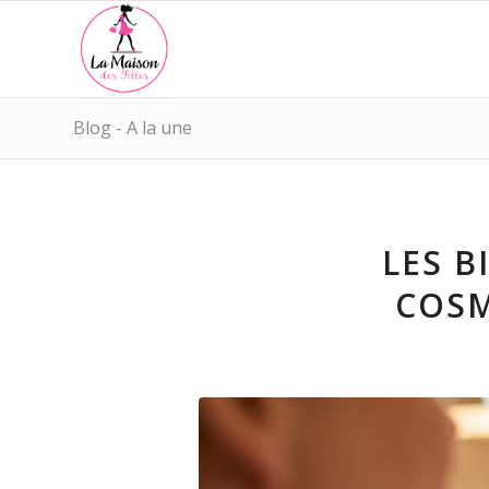
Blog - A la une
LES B
COSM