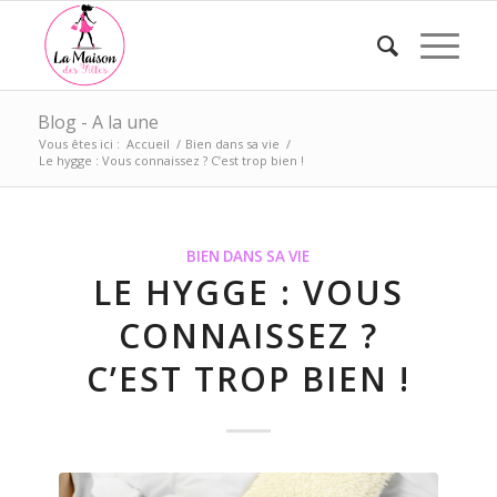
Blog - A la une
Vous êtes ici :
Accueil
/
Bien dans sa vie
/
Le hygge : Vous connaissez ? C’est trop bien !
BIEN DANS SA VIE
LE HYGGE : VOUS
CONNAISSEZ ?
C’EST TROP BIEN !