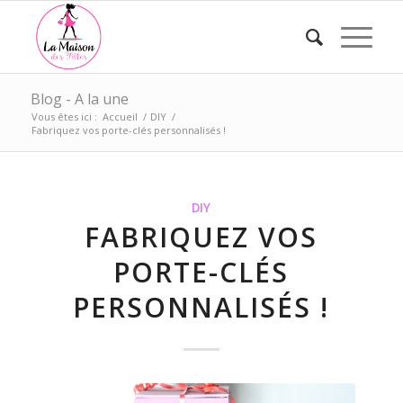
Blog - A la une
Vous êtes ici :
Accueil
/
DIY
/
Fabriquez vos porte-clés personnalisés !
DIY
FABRIQUEZ VOS
PORTE-CLÉS
PERSONNALISÉS !