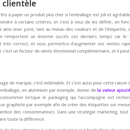
 clientèle
s à payer un produit plus cher si l’emballage est joli et agréabl
ndre à certains critères, et c’est à vous de les définir, en fon
 ainsi viser juste, tant au niveau des couleurs et de l’étiquette,
 remportent un énorme succès ces derniers temps car ils so
est très correct, et vous permettra d’augmenter vos ventes rapi
r c’est un facteur de vente émotionnel complémentaire, et il peut 
age de marque, c’est indéniable. Et c’est aussi pour cette raison qu
l emballage, en aluminium par exemple, donne de
la valeur ajout
consommer lorsque le packaging qui l’accompagne est recherché
à un graphiste par exemple afin de créer des étiquettes sur-mesu
ntention des consommateurs. Dans une stratégie marketing, tout
ire toute la différence.
ble de faire attention à votre packaging et à l’emballage de vos pr