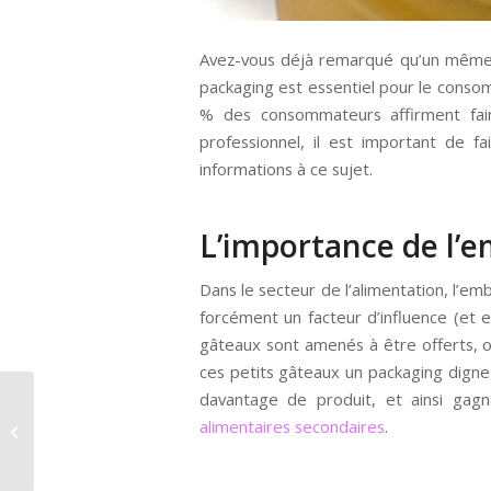
Avez-vous déjà remarqué qu’un même p
packaging est essentiel pour le conso
% des consommateurs affirment fa
professionnel, il est important de f
informations à ce sujet.
L’importance de l’e
Dans le secteur de l’alimentation, l’e
forcément un facteur d’influence (et 
gâteaux sont amenés à être offerts, ou 
ces petits gâteaux un packaging digne
davantage de produit, et ainsi gag
BRIO : A la découverte
du circuit en 8
alimentaires secondaires
.
voyageurs et du train
aérodynamique...