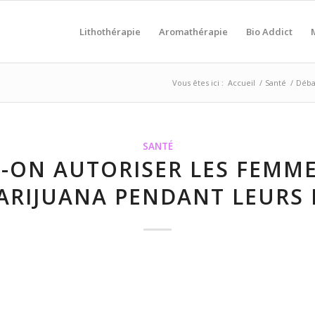
Lithothérapie
Aromathérapie
Bio Addict
Vous êtes ici :
Accueil
/
Santé
/
Débat
SANTÉ
T-ON AUTORISER LES FEMM
ARIJUANA PENDANT LEURS 