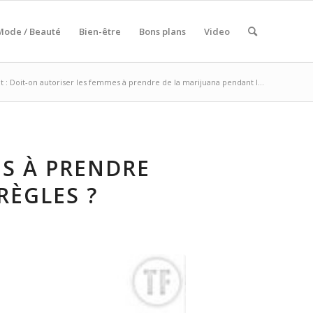
Mode / Beauté
Bien-être
Bons plans
Video
 : Doit-on autoriser les femmes à prendre de la marijuana pendant l...
ES À PRENDRE
RÈGLES ?