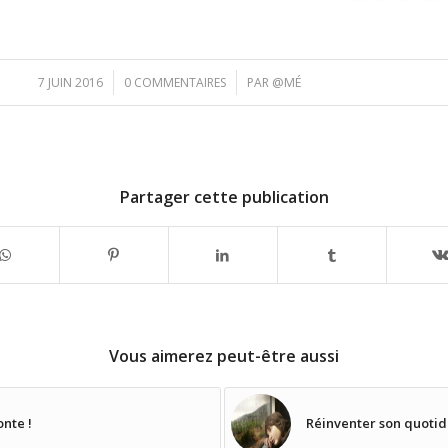
/
/
7 JUIN 2016
0 COMMENTAIRES
PAR
@MÉ
Partager cette publication
Vous aimerez peut-être aussi
onte !
Réinventer son quotidi