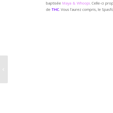
baptisée
Maya & Whoopi
. Celle-ci pr
de
THC
. Vous l’aurez compris, le Spa
Bella Hadid : Etait-elle
nue sous sa robe ???