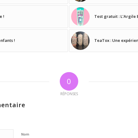
e !
Test gratuit : L’Argil
nfants !
TeaTox : Une expérien
0
RÉPONSES
entaire
Nom