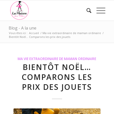
Blog - A la une
Vous êtes ici :
Accueil
/
Ma vie extraordinaire de maman ordinaire
/
Bientôt Noël… Comparons les prix des jouets
MA VIE EXTRAORDINAIRE DE MAMAN ORDINAIRE
BIENTÔT NOËL…
COMPARONS LES
PRIX DES JOUETS