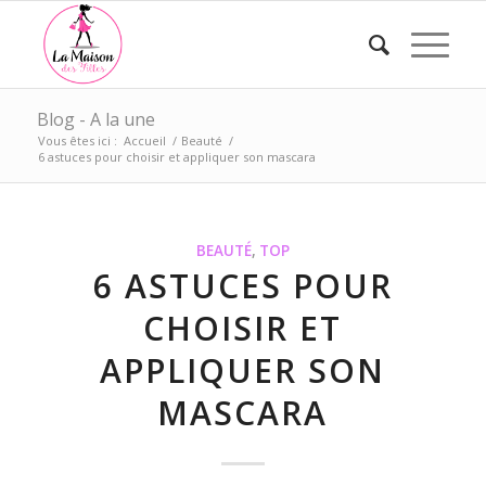
Blog - A la une
Vous êtes ici :
Accueil
/
Beauté
/
6 astuces pour choisir et appliquer son mascara
BEAUTÉ
,
TOP
6 ASTUCES POUR
CHOISIR ET
APPLIQUER SON
MASCARA