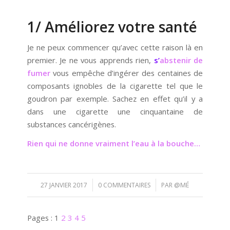
1/ Améliorez votre santé
Je ne peux commencer qu’avec cette raison là en
premier. Je ne vous apprends rien,
s’
abstenir de
fumer
vous empêche d’ingérer des centaines de
composants ignobles de la cigarette tel que le
goudron par exemple. Sachez en effet qu’il y a
dans une cigarette une cinquantaine de
substances cancérigènes.
Rien qui ne donne vraiment l’eau à la bouche…
/
/
27 JANVIER 2017
0 COMMENTAIRES
PAR
@MÉ
Pages :
1
2
3
4
5