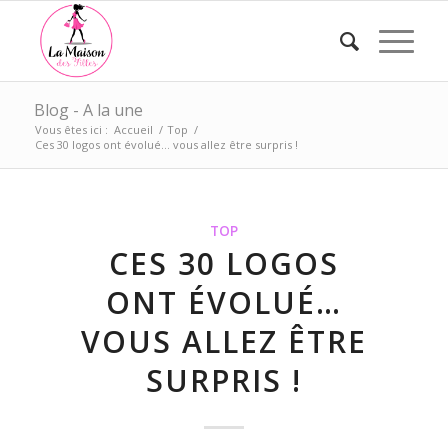
Blog - A la une
Vous êtes ici :
Accueil
/
Top
/
Ces 30 logos ont évolué… vous allez être surpris !
TOP
CES 30 LOGOS
ONT ÉVOLUÉ…
VOUS ALLEZ ÊTRE
SURPRIS !