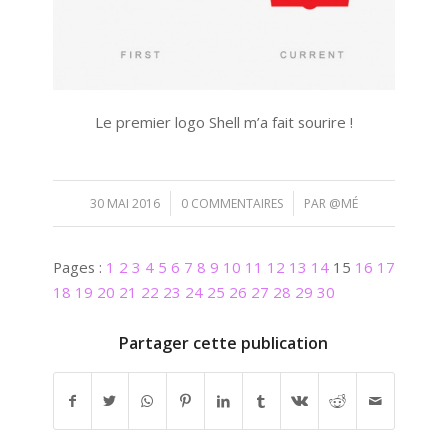
Le premier logo Shell m’a fait sourire !
/
/
30 MAI 2016
0 COMMENTAIRES
PAR
@MÉ
Pages :
1
2
3
4
5
6
7
8
9
10
11
12
13
14
15
16
17
18
19
20
21
22
23
24
25
26
27
28
29
30
Partager cette publication