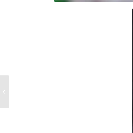
10 sapins de Noël DIY
trop beaux !